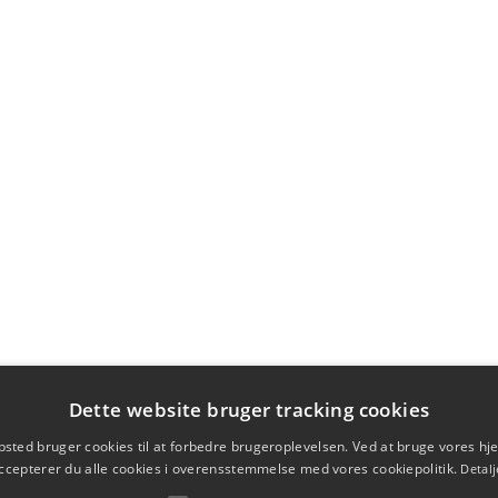
Dette website bruger tracking cookies
sted bruger cookies til at forbedre brugeroplevelsen. Ved at bruge vores 
ccepterer du alle cookies i overensstemmelse med vores cookiepolitik.
Detalj