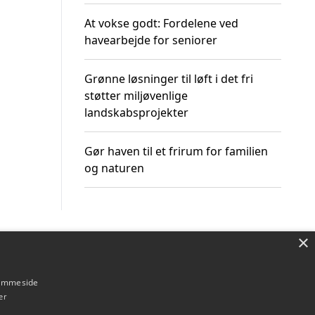
At vokse godt: Fordelene ved
havearbejde for seniorer
Grønne løsninger til løft i det fri
støtter miljøvenlige
landskabsprojekter
Gør haven til et frirum for familien
og naturen
×
Om / kontakt
Blog
Betingelser
hjemmeside
er