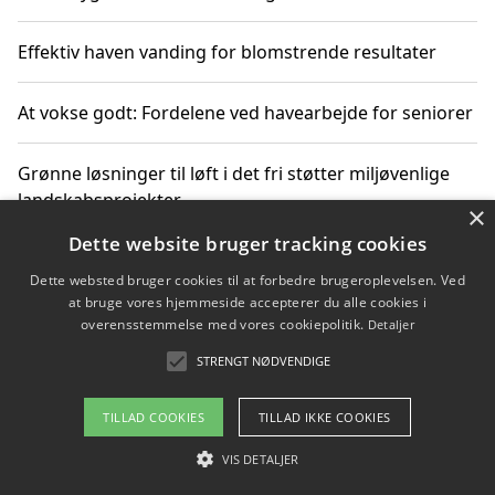
Effektiv haven vanding for blomstrende resultater
At vokse godt: Fordelene ved havearbejde for seniorer
Grønne løsninger til løft i det fri støtter miljøvenlige
landskabsprojekter
×
Dette website bruger tracking cookies
Gør haven til et frirum for familien og naturen
Dette websted bruger cookies til at forbedre brugeroplevelsen. Ved
at bruge vores hjemmeside accepterer du alle cookies i
overensstemmelse med vores cookiepolitik.
Detaljer
STRENGT NØDVENDIGE
Copyright 2026 - Pilanto Aps
Om / kontakt
Blog
Betingelser
TILLAD COOKIES
TILLAD IKKE COOKIES
VIS DETALJER