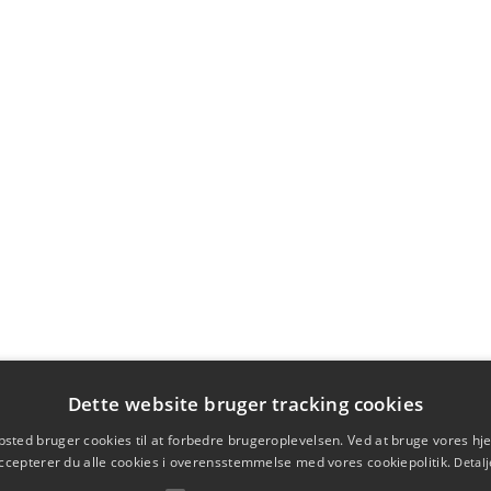
Dette website bruger tracking cookies
sted bruger cookies til at forbedre brugeroplevelsen. Ved at bruge vores 
ccepterer du alle cookies i overensstemmelse med vores cookiepolitik.
Detalj