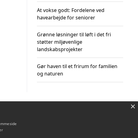
At vokse godt: Fordelene ved
havearbejde for seniorer
Grønne løsninger til løft i det fri
støtter miljøvenlige
landskabsprojekter
Gør haven til et frirum for familien
og naturen
×
Om / kontakt
Blog
Betingelser
hjemmeside
er