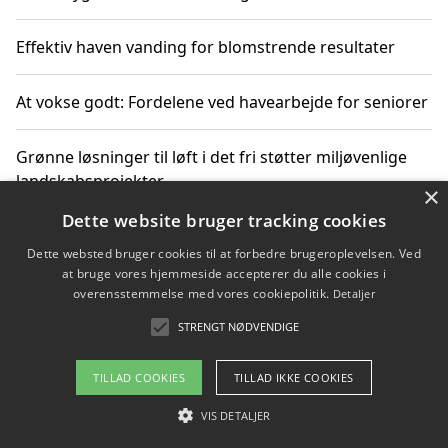
Effektiv haven vanding for blomstrende resultater
At vokse godt: Fordelene ved havearbejde for seniorer
Grønne løsninger til løft i det fri støtter miljøvenlige
landskabsprojekter
×
Dette website bruger tracking cookies
Gør haven til et frirum for familien og naturen
Dette websted bruger cookies til at forbedre brugeroplevelsen. Ved
at bruge vores hjemmeside accepterer du alle cookies i
overensstemmelse med vores cookiepolitik.
Detaljer
STRENGT NØDVENDIGE
Copyright 2026 - Pilanto Aps
Om / kontakt
Blog
Betingelser
TILLAD COOKIES
TILLAD IKKE COOKIES
VIS DETALJER