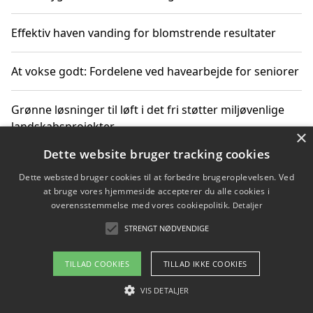
Effektiv haven vanding for blomstrende resultater
At vokse godt: Fordelene ved havearbejde for seniorer
Grønne løsninger til løft i det fri støtter miljøvenlige
landskabsprojekter
×
Dette website bruger tracking cookies
Gør haven til et frirum for familien og naturen
Dette websted bruger cookies til at forbedre brugeroplevelsen. Ved
at bruge vores hjemmeside accepterer du alle cookies i
overensstemmelse med vores cookiepolitik.
Detaljer
STRENGT NØDVENDIGE
Copyright 2026 - Pilanto Aps
Om / kontakt
Blog
Betingelser
TILLAD COOKIES
TILLAD IKKE COOKIES
VIS DETALJER