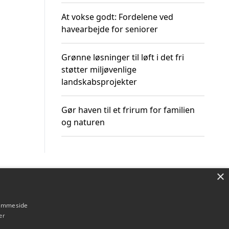
At vokse godt: Fordelene ved
havearbejde for seniorer
Grønne løsninger til løft i det fri
støtter miljøvenlige
landskabsprojekter
Gør haven til et frirum for familien
og naturen
×
Om / kontakt
Blog
Betingelser
hjemmeside
er