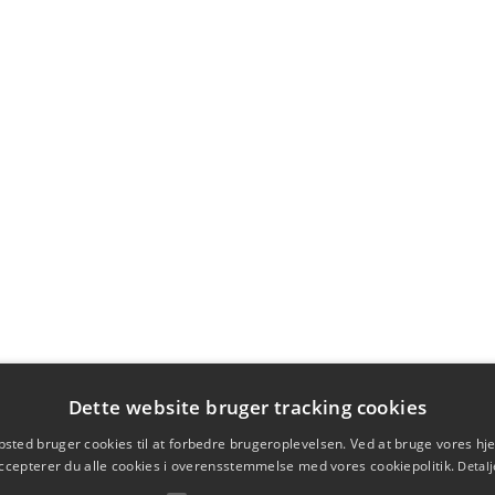
Dette website bruger tracking cookies
sted bruger cookies til at forbedre brugeroplevelsen. Ved at bruge vores 
ccepterer du alle cookies i overensstemmelse med vores cookiepolitik.
Detalj