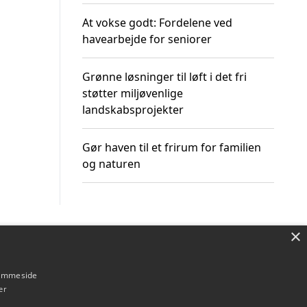
At vokse godt: Fordelene ved
havearbejde for seniorer
Grønne løsninger til løft i det fri
støtter miljøvenlige
landskabsprojekter
Gør haven til et frirum for familien
og naturen
×
Om / kontakt
Blog
Betingelser
hjemmeside
er