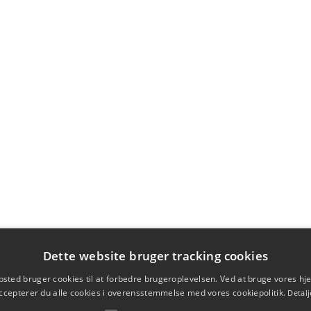
Dette website bruger tracking cookies
sted bruger cookies til at forbedre brugeroplevelsen. Ved at bruge vores 
ccepterer du alle cookies i overensstemmelse med vores cookiepolitik.
Detalj