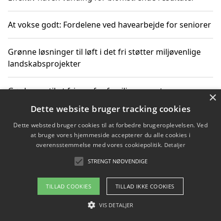
At vokse godt: Fordelene ved havearbejde for seniorer
Grønne løsninger til løft i det fri støtter miljøvenlige
landskabsprojekter
Gør haven til et frirum for familien og naturen
×
Dette website bruger tracking cookies
Dette websted bruger cookies til at forbedre brugeroplevelsen. Ved
at bruge vores hjemmeside accepterer du alle cookies i
Copyright 2026 - Pilanto Aps
overensstemmelse med vores cookiepolitik.
Detaljer
Om / kontakt
Blog
Betingelser
STRENGT NØDVENDIGE
TILLAD COOKIES
TILLAD IKKE COOKIES
VIS DETALJER