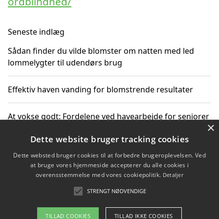
ordblindhed/
Seneste indlæg
Sådan finder du vilde blomster om natten med led
lommelygter til udendørs brug
Effektiv haven vanding for blomstrende resultater
At vokse godt: Fordelene ved havearbejde for seniorer
×
Dette website bruger tracking cookies
Grønne løsninger til løft i det fri støtter miljøvenlige
landskabsprojekter
Dette websted bruger cookies til at forbedre brugeroplevelsen. Ved
at bruge vores hjemmeside accepterer du alle cookies i
overensstemmelse med vores cookiepolitik.
Detaljer
Gør haven til et frirum for familien og naturen
STRENGT NØDVENDIGE
TILLAD COOKIES
TILLAD IKKE COOKIES