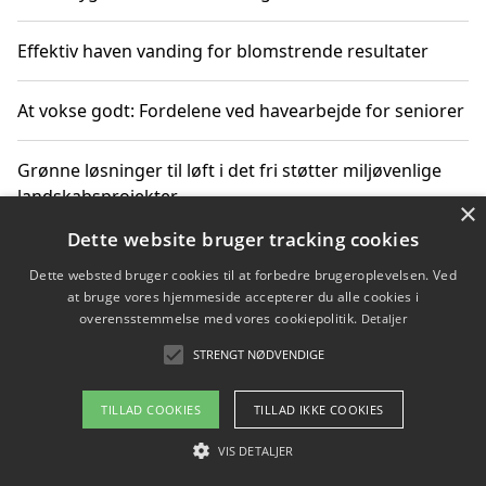
Effektiv haven vanding for blomstrende resultater
At vokse godt: Fordelene ved havearbejde for seniorer
Grønne løsninger til løft i det fri støtter miljøvenlige
landskabsprojekter
×
Dette website bruger tracking cookies
Gør haven til et frirum for familien og naturen
Dette websted bruger cookies til at forbedre brugeroplevelsen. Ved
at bruge vores hjemmeside accepterer du alle cookies i
overensstemmelse med vores cookiepolitik.
Detaljer
STRENGT NØDVENDIGE
Copyright 2026 - Pilanto Aps
Om / kontakt
Blog
Betingelser
TILLAD COOKIES
TILLAD IKKE COOKIES
VIS DETALJER