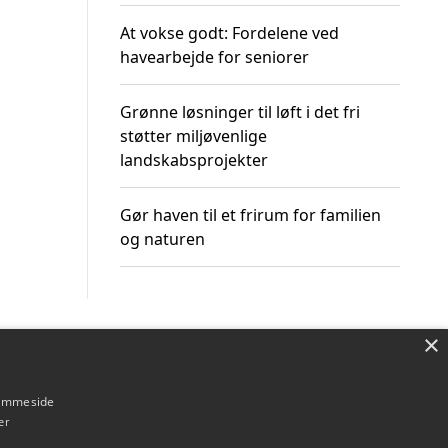
At vokse godt: Fordelene ved
havearbejde for seniorer
Grønne løsninger til løft i det fri
støtter miljøvenlige
landskabsprojekter
Gør haven til et frirum for familien
og naturen
×
Om / kontakt
Blog
Betingelser
hjemmeside
er