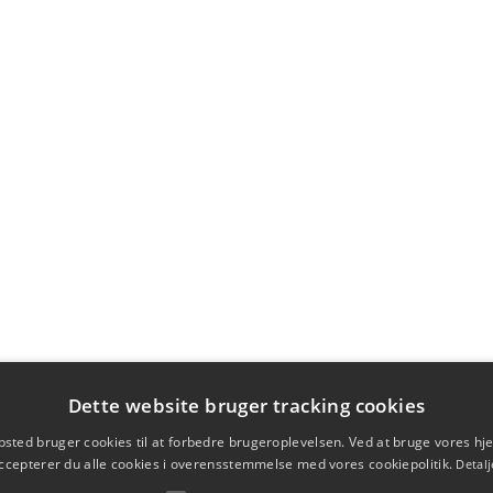
Dette website bruger tracking cookies
sted bruger cookies til at forbedre brugeroplevelsen. Ved at bruge vores 
ccepterer du alle cookies i overensstemmelse med vores cookiepolitik.
Detalj