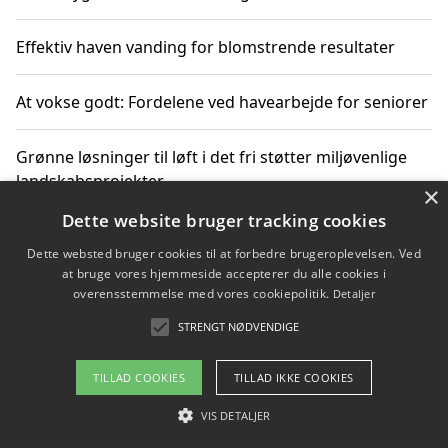
Effektiv haven vanding for blomstrende resultater
At vokse godt: Fordelene ved havearbejde for seniorer
Grønne løsninger til løft i det fri støtter miljøvenlige
landskabsprojekter
×
Dette website bruger tracking cookies
Gør haven til et frirum for familien og naturen
Dette websted bruger cookies til at forbedre brugeroplevelsen. Ved
at bruge vores hjemmeside accepterer du alle cookies i
overensstemmelse med vores cookiepolitik.
Detaljer
STRENGT NØDVENDIGE
Copyright 2026 - Pilanto Aps
Om / kontakt
Blog
Betingelser
TILLAD COOKIES
TILLAD IKKE COOKIES
VIS DETALJER