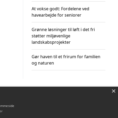
At vokse godt: Fordelene ved
havearbejde for seniorer
Grønne løsninger til løft i det fri
støtter miljøvenlige
landskabsprojekter
Gør haven til et frirum for familien
og naturen
×
Om / kontakt
Blog
Betingelser
hjemmeside
er