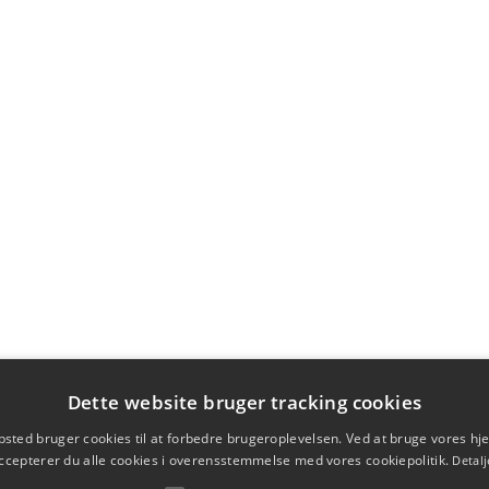
Dette website bruger tracking cookies
sted bruger cookies til at forbedre brugeroplevelsen. Ved at bruge vores 
ccepterer du alle cookies i overensstemmelse med vores cookiepolitik.
Detalj