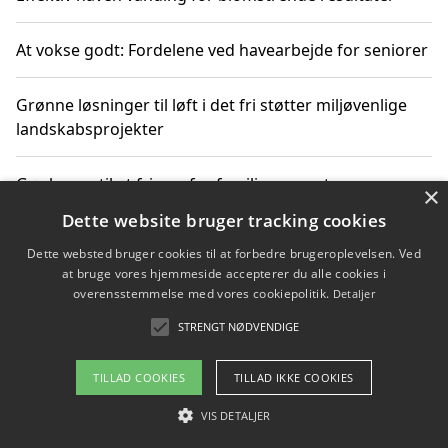
At vokse godt: Fordelene ved havearbejde for seniorer
Grønne løsninger til løft i det fri støtter miljøvenlige
landskabsprojekter
Gør haven til et frirum for familien og naturen
×
Dette website bruger tracking cookies
Dette websted bruger cookies til at forbedre brugeroplevelsen. Ved
at bruge vores hjemmeside accepterer du alle cookies i
Copyright 2026 - Pilanto Aps
overensstemmelse med vores cookiepolitik.
Detaljer
Om / kontakt
Blog
Betingelser
STRENGT NØDVENDIGE
TILLAD COOKIES
TILLAD IKKE COOKIES
VIS DETALJER