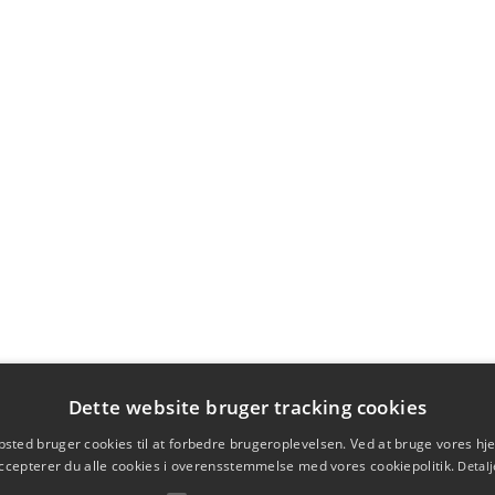
Dette website bruger tracking cookies
sted bruger cookies til at forbedre brugeroplevelsen. Ved at bruge vores 
ccepterer du alle cookies i overensstemmelse med vores cookiepolitik.
Detalj