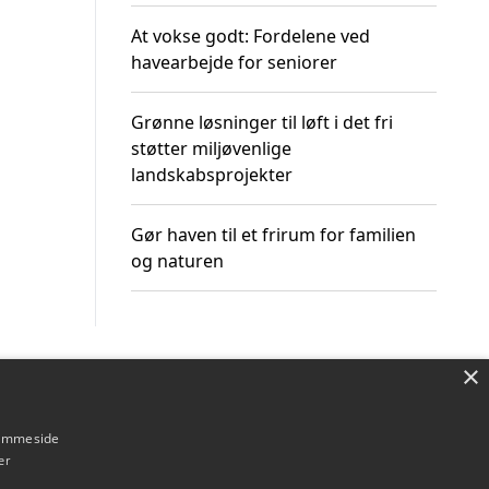
At vokse godt: Fordelene ved
havearbejde for seniorer
Grønne løsninger til løft i det fri
støtter miljøvenlige
landskabsprojekter
Gør haven til et frirum for familien
og naturen
×
Om / kontakt
Blog
Betingelser
hjemmeside
er