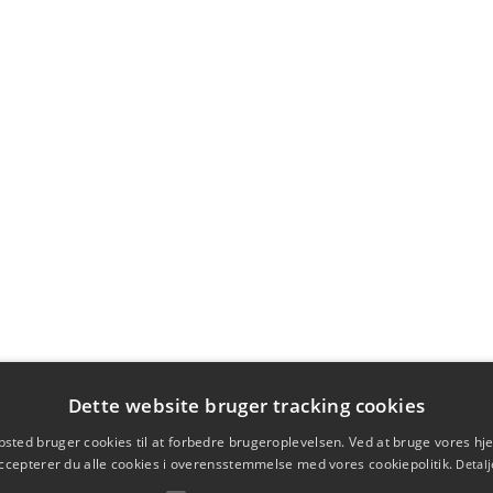
Dette website bruger tracking cookies
sted bruger cookies til at forbedre brugeroplevelsen. Ved at bruge vores 
ccepterer du alle cookies i overensstemmelse med vores cookiepolitik.
Detalj