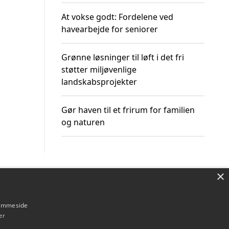
At vokse godt: Fordelene ved
havearbejde for seniorer
Grønne løsninger til løft i det fri
støtter miljøvenlige
landskabsprojekter
Gør haven til et frirum for familien
og naturen
×
Om / kontakt
Blog
Betingelser
hjemmeside
er