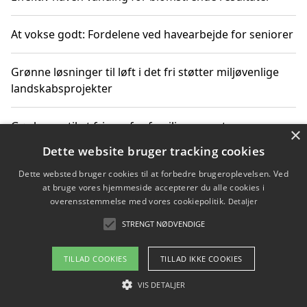
At vokse godt: Fordelene ved havearbejde for seniorer
Grønne løsninger til løft i det fri støtter miljøvenlige
landskabsprojekter
Gør haven til et frirum for familien og naturen
×
Dette website bruger tracking cookies
Dette websted bruger cookies til at forbedre brugeroplevelsen. Ved
at bruge vores hjemmeside accepterer du alle cookies i
Copyright 2026 - Pilanto Aps
overensstemmelse med vores cookiepolitik.
Detaljer
Om / kontakt
Blog
Betingelser
STRENGT NØDVENDIGE
TILLAD COOKIES
TILLAD IKKE COOKIES
VIS DETALJER