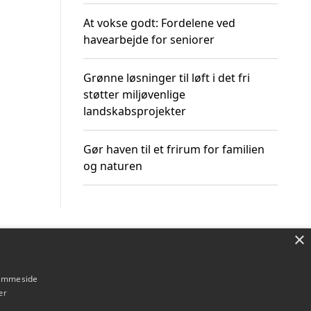
At vokse godt: Fordelene ved
havearbejde for seniorer
Grønne løsninger til løft i det fri
støtter miljøvenlige
landskabsprojekter
Gør haven til et frirum for familien
og naturen
×
Om / kontakt
Blog
Betingelser
hjemmeside
er