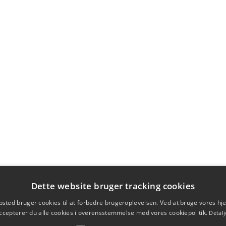
Dette website bruger tracking cookies
sted bruger cookies til at forbedre brugeroplevelsen. Ved at bruge vores 
ccepterer du alle cookies i overensstemmelse med vores cookiepolitik.
Detalj