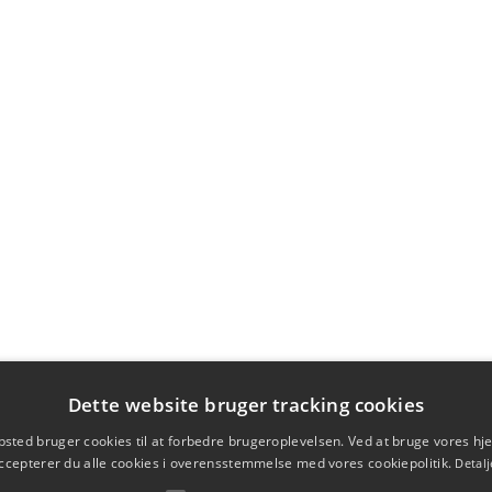
Dette website bruger tracking cookies
sted bruger cookies til at forbedre brugeroplevelsen. Ved at bruge vores 
ccepterer du alle cookies i overensstemmelse med vores cookiepolitik.
Detalj