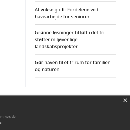
At vokse godt: Fordelene ved
havearbejde for seniorer
Grønne løsninger til løft i det fri
støtter miljøvenlige
landskabsprojekter
Gør haven til et frirum for familien
og naturen
×
Om / kontakt
Blog
Betingelser
hjemmeside
er