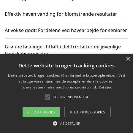
Effektiv haven vanding for blomstrende resultater
At vokse godt: Fordelene ved havearbejde for seniorer
Grønne løsninger til løft i det fri støtter miljøvenlige
landskabsprojekter
×
Dette website bruger tracking cookies
Gør haven til et frirum for familien og naturen
Dette websted bruger cookies til at forbedre brugeroplevelsen. Ved
at bruge vores hjemmeside accepterer du alle cookies i
overensstemmelse med vores cookiepolitik.
Detaljer
STRENGT NØDVENDIGE
Copyright 2026 - Pilanto Aps
Om / kontakt
Blog
Betingelser
TILLAD COOKIES
TILLAD IKKE COOKIES
VIS DETALJER