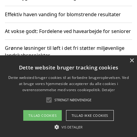
Effektiv haven vanding for blomstrende resultater
At vokse godt: Fordelene ved havearbejde for seniorer
Grønne løsninger til løft i det fri støtter miljøvenlige
landskabsprojekter
×
Dette website bruger tracking cookies
Gør haven til et frirum for familien og naturen
Dette websted bruger cookies til at forbedre brugeroplevelsen. Ved
at bruge vores hjemmeside accepterer du alle cookies i
overensstemmelse med vores cookiepolitik.
Detaljer
STRENGT NØDVENDIGE
Copyright 2026 - Pilanto Aps
Om / kontakt
Blog
Betingelser
TILLAD COOKIES
TILLAD IKKE COOKIES
VIS DETALJER