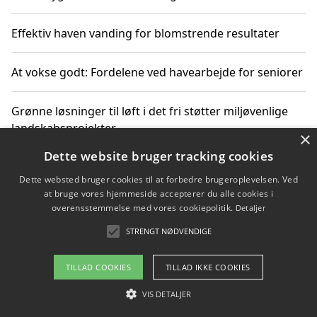
Effektiv haven vanding for blomstrende resultater
At vokse godt: Fordelene ved havearbejde for seniorer
Grønne løsninger til løft i det fri støtter miljøvenlige
landskabsprojekter
×
Dette website bruger tracking cookies
Gør haven til et frirum for familien og naturen
Dette websted bruger cookies til at forbedre brugeroplevelsen. Ved
at bruge vores hjemmeside accepterer du alle cookies i
overensstemmelse med vores cookiepolitik.
Detaljer
STRENGT NØDVENDIGE
Copyright 2026 - Pilanto Aps
Om / kontakt
Blog
Betingelser
TILLAD COOKIES
TILLAD IKKE COOKIES
VIS DETALJER