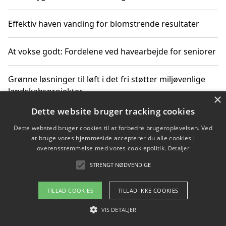
Effektiv haven vanding for blomstrende resultater
At vokse godt: Fordelene ved havearbejde for seniorer
Grønne løsninger til løft i det fri støtter miljøvenlige
landskabsprojekter
×
Dette website bruger tracking cookies
Gør haven til et frirum for familien og naturen
Dette websted bruger cookies til at forbedre brugeroplevelsen. Ved
at bruge vores hjemmeside accepterer du alle cookies i
overensstemmelse med vores cookiepolitik.
Detaljer
STRENGT NØDVENDIGE
Copyright 2026 - Pilanto Aps
Om / kontakt
Blog
Betingelser
TILLAD COOKIES
TILLAD IKKE COOKIES
VIS DETALJER