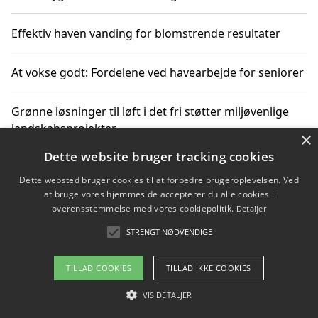
Effektiv haven vanding for blomstrende resultater
At vokse godt: Fordelene ved havearbejde for seniorer
Grønne løsninger til løft i det fri støtter miljøvenlige
landskabsprojekter
×
Dette website bruger tracking cookies
Gør haven til et frirum for familien og naturen
Dette websted bruger cookies til at forbedre brugeroplevelsen. Ved
at bruge vores hjemmeside accepterer du alle cookies i
overensstemmelse med vores cookiepolitik.
Detaljer
STRENGT NØDVENDIGE
Copyright 2026 - Pilanto Aps
Om / kontakt
Blog
Betingelser
TILLAD COOKIES
TILLAD IKKE COOKIES
VIS DETALJER