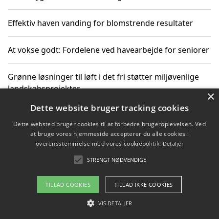
Effektiv haven vanding for blomstrende resultater
At vokse godt: Fordelene ved havearbejde for seniorer
Grønne løsninger til løft i det fri støtter miljøvenlige
landskabsprojekter
×
Dette website bruger tracking cookies
Gør haven til et frirum for familien og naturen
Dette websted bruger cookies til at forbedre brugeroplevelsen. Ved
at bruge vores hjemmeside accepterer du alle cookies i
overensstemmelse med vores cookiepolitik.
Detaljer
STRENGT NØDVENDIGE
Copyright 2026 - Pilanto Aps
Om / kontakt
Blog
Betingelser
TILLAD COOKIES
TILLAD IKKE COOKIES
VIS DETALJER