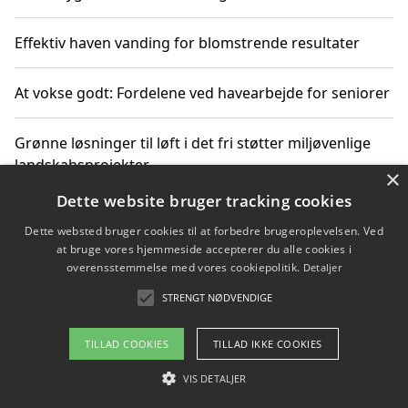
Effektiv haven vanding for blomstrende resultater
At vokse godt: Fordelene ved havearbejde for seniorer
Grønne løsninger til løft i det fri støtter miljøvenlige
landskabsprojekter
×
Dette website bruger tracking cookies
Gør haven til et frirum for familien og naturen
Dette websted bruger cookies til at forbedre brugeroplevelsen. Ved
at bruge vores hjemmeside accepterer du alle cookies i
overensstemmelse med vores cookiepolitik.
Detaljer
STRENGT NØDVENDIGE
Copyright 2026 - Pilanto Aps
Om / kontakt
Blog
Betingelser
TILLAD COOKIES
TILLAD IKKE COOKIES
VIS DETALJER