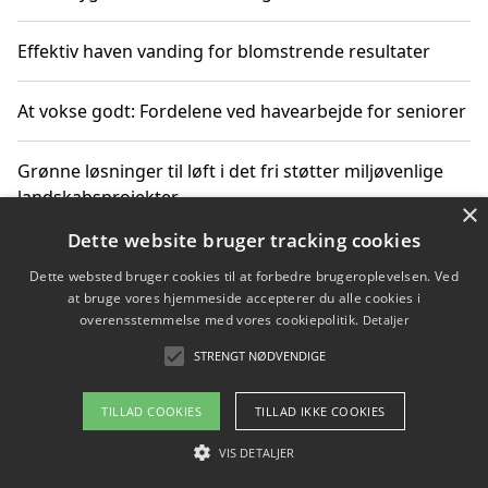
Effektiv haven vanding for blomstrende resultater
At vokse godt: Fordelene ved havearbejde for seniorer
Grønne løsninger til løft i det fri støtter miljøvenlige
landskabsprojekter
×
Dette website bruger tracking cookies
Gør haven til et frirum for familien og naturen
Dette websted bruger cookies til at forbedre brugeroplevelsen. Ved
at bruge vores hjemmeside accepterer du alle cookies i
overensstemmelse med vores cookiepolitik.
Detaljer
STRENGT NØDVENDIGE
Copyright 2026 - Pilanto Aps
Om / kontakt
Blog
Betingelser
TILLAD COOKIES
TILLAD IKKE COOKIES
VIS DETALJER