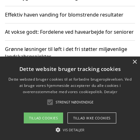
Effektiv haven vanding for blomstrende resultater
At vokse godt: Fordelene ved havearbejde for seniorer
Grønne løsninger til løft i det fri støtter miljøvenlige
landskabsprojekter
×
Dette website bruger tracking cookies
Gør haven til et frirum for familien og naturen
Dette websted bruger cookies til at forbedre brugeroplevelsen. Ved
at bruge vores hjemmeside accepterer du alle cookies i
overensstemmelse med vores cookiepolitik.
Detaljer
STRENGT NØDVENDIGE
Copyright 2026 - Pilanto Aps
Om / kontakt
Blog
Betingelser
TILLAD COOKIES
TILLAD IKKE COOKIES
VIS DETALJER