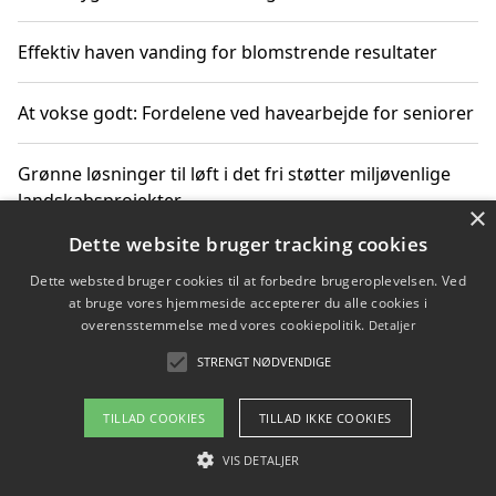
Effektiv haven vanding for blomstrende resultater
At vokse godt: Fordelene ved havearbejde for seniorer
Grønne løsninger til løft i det fri støtter miljøvenlige
landskabsprojekter
×
Dette website bruger tracking cookies
Gør haven til et frirum for familien og naturen
Dette websted bruger cookies til at forbedre brugeroplevelsen. Ved
at bruge vores hjemmeside accepterer du alle cookies i
overensstemmelse med vores cookiepolitik.
Detaljer
STRENGT NØDVENDIGE
Copyright 2026 - Pilanto Aps
Om / kontakt
Blog
Betingelser
TILLAD COOKIES
TILLAD IKKE COOKIES
VIS DETALJER