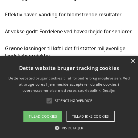
Effektiv haven vanding for blomstrende resultater
At vokse godt: Fordelene ved havearbejde for seniorer
Grønne løsninger til løft i det fri støtter miljøvenlige
landskabsprojekter
×
Dette website bruger tracking cookies
Gør haven til et frirum for familien og naturen
Dette websted bruger cookies til at forbedre brugeroplevelsen. Ved
at bruge vores hjemmeside accepterer du alle cookies i
overensstemmelse med vores cookiepolitik.
Detaljer
STRENGT NØDVENDIGE
Copyright 2026 - Pilanto Aps
Om / kontakt
Blog
Betingelser
TILLAD COOKIES
TILLAD IKKE COOKIES
VIS DETALJER