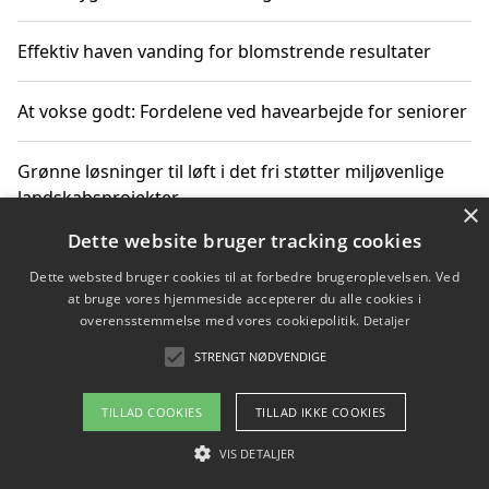
Effektiv haven vanding for blomstrende resultater
At vokse godt: Fordelene ved havearbejde for seniorer
Grønne løsninger til løft i det fri støtter miljøvenlige
landskabsprojekter
×
Dette website bruger tracking cookies
Gør haven til et frirum for familien og naturen
Dette websted bruger cookies til at forbedre brugeroplevelsen. Ved
at bruge vores hjemmeside accepterer du alle cookies i
overensstemmelse med vores cookiepolitik.
Detaljer
STRENGT NØDVENDIGE
Copyright 2026 - Pilanto Aps
Om / kontakt
Blog
Betingelser
TILLAD COOKIES
TILLAD IKKE COOKIES
VIS DETALJER