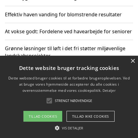
Effektiv haven vanding for blomstrende resultater
At vokse godt: Fordelene ved havearbejde for seniorer
Grønne løsninger til løft i det fri støtter miljøvenlige
landskabsprojekter
×
Dette website bruger tracking cookies
Gør haven til et frirum for familien og naturen
Dette websted bruger cookies til at forbedre brugeroplevelsen. Ved
at bruge vores hjemmeside accepterer du alle cookies i
overensstemmelse med vores cookiepolitik.
Detaljer
STRENGT NØDVENDIGE
Copyright 2026 - Pilanto Aps
Om / kontakt
Blog
Betingelser
TILLAD COOKIES
TILLAD IKKE COOKIES
VIS DETALJER