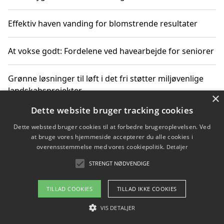
Effektiv haven vanding for blomstrende resultater
At vokse godt: Fordelene ved havearbejde for seniorer
Grønne løsninger til løft i det fri støtter miljøvenlige
landskabsprojekter
×
Dette website bruger tracking cookies
Gør haven til et frirum for familien og naturen
Dette websted bruger cookies til at forbedre brugeroplevelsen. Ved
at bruge vores hjemmeside accepterer du alle cookies i
overensstemmelse med vores cookiepolitik.
Detaljer
STRENGT NØDVENDIGE
Copyright 2026 - Pilanto Aps
Om / kontakt
Blog
Betingelser
TILLAD COOKIES
TILLAD IKKE COOKIES
VIS DETALJER