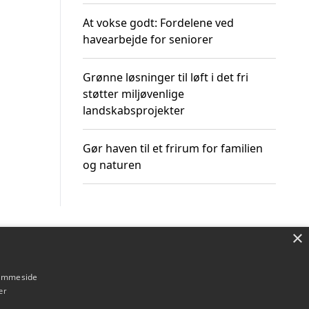
At vokse godt: Fordelene ved
havearbejde for seniorer
Grønne løsninger til løft i det fri
støtter miljøvenlige
landskabsprojekter
Gør haven til et frirum for familien
og naturen
×
Om / kontakt
Blog
Betingelser
hjemmeside
er