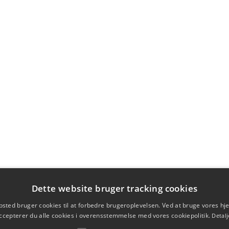
Dette website bruger tracking cookies
sted bruger cookies til at forbedre brugeroplevelsen. Ved at bruge vores 
ccepterer du alle cookies i overensstemmelse med vores cookiepolitik.
Detalj