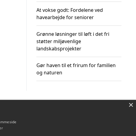
At vokse godt: Fordelene ved
havearbejde for seniorer
Grønne løsninger til løft i det fri
støtter miljøvenlige
landskabsprojekter
Gør haven til et frirum for familien
og naturen
×
Om / kontakt
Blog
Betingelser
hjemmeside
er