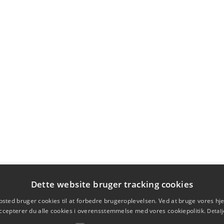
Dette website bruger tracking cookies
sted bruger cookies til at forbedre brugeroplevelsen. Ved at bruge vores 
ccepterer du alle cookies i overensstemmelse med vores cookiepolitik.
Detalj