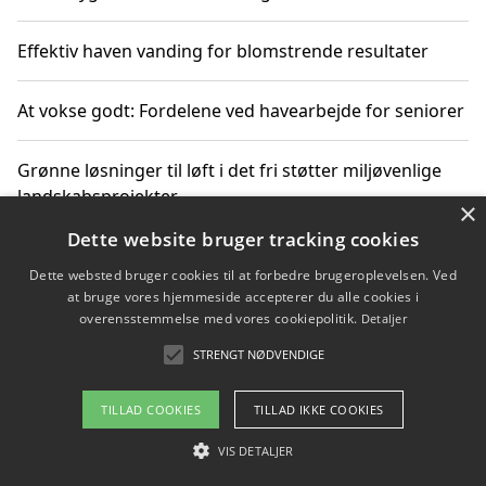
Effektiv haven vanding for blomstrende resultater
At vokse godt: Fordelene ved havearbejde for seniorer
Grønne løsninger til løft i det fri støtter miljøvenlige
landskabsprojekter
×
Dette website bruger tracking cookies
Gør haven til et frirum for familien og naturen
Dette websted bruger cookies til at forbedre brugeroplevelsen. Ved
at bruge vores hjemmeside accepterer du alle cookies i
overensstemmelse med vores cookiepolitik.
Detaljer
STRENGT NØDVENDIGE
Copyright 2026 - Pilanto Aps
Om / kontakt
Blog
Betingelser
TILLAD COOKIES
TILLAD IKKE COOKIES
VIS DETALJER