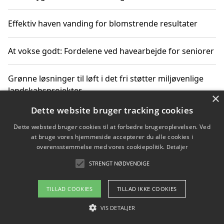
Effektiv haven vanding for blomstrende resultater
At vokse godt: Fordelene ved havearbejde for seniorer
Grønne løsninger til løft i det fri støtter miljøvenlige
landskabsprojekter
×
Dette website bruger tracking cookies
Gør haven til et frirum for familien og naturen
Dette websted bruger cookies til at forbedre brugeroplevelsen. Ved
at bruge vores hjemmeside accepterer du alle cookies i
overensstemmelse med vores cookiepolitik.
Detaljer
STRENGT NØDVENDIGE
Copyright 2026 - Pilanto Aps
Om / kontakt
Blog
Betingelser
TILLAD COOKIES
TILLAD IKKE COOKIES
VIS DETALJER