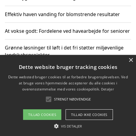
Effektiv haven vanding for blomstrende resultater
At vokse godt: Fordelene ved havearbejde for seniorer
Grønne løsninger til løft i det fri støtter miljøvenlige
landskabsprojekter
×
Dette website bruger tracking cookies
Gør haven til et frirum for familien og naturen
Dette websted bruger cookies til at forbedre brugeroplevelsen. Ved
at bruge vores hjemmeside accepterer du alle cookies i
overensstemmelse med vores cookiepolitik.
Detaljer
STRENGT NØDVENDIGE
Copyright 2026 - Pilanto Aps
Om / kontakt
Blog
Betingelser
TILLAD COOKIES
TILLAD IKKE COOKIES
VIS DETALJER