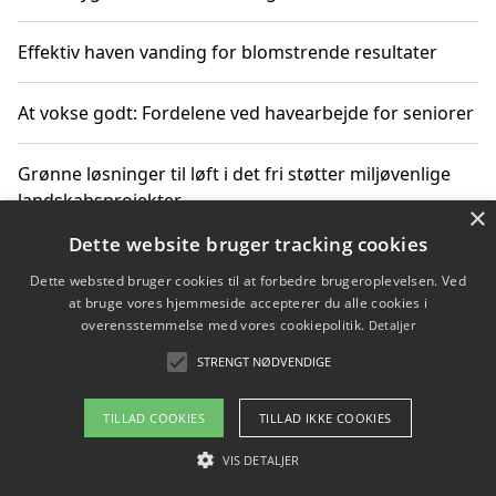
Effektiv haven vanding for blomstrende resultater
At vokse godt: Fordelene ved havearbejde for seniorer
Grønne løsninger til løft i det fri støtter miljøvenlige
landskabsprojekter
×
Dette website bruger tracking cookies
Gør haven til et frirum for familien og naturen
Dette websted bruger cookies til at forbedre brugeroplevelsen. Ved
at bruge vores hjemmeside accepterer du alle cookies i
overensstemmelse med vores cookiepolitik.
Detaljer
STRENGT NØDVENDIGE
Copyright 2026 - Pilanto Aps
Om / kontakt
Blog
Betingelser
TILLAD COOKIES
TILLAD IKKE COOKIES
VIS DETALJER