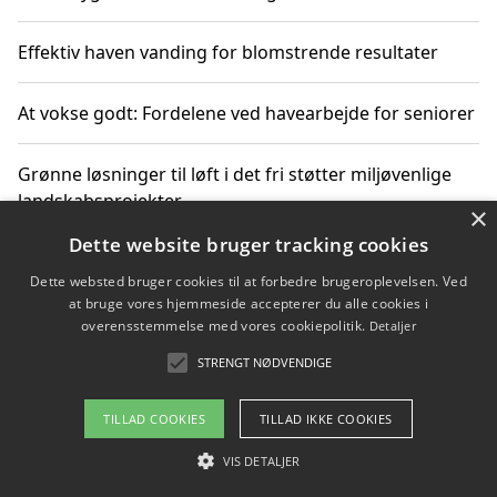
Effektiv haven vanding for blomstrende resultater
At vokse godt: Fordelene ved havearbejde for seniorer
Grønne løsninger til løft i det fri støtter miljøvenlige
landskabsprojekter
×
Dette website bruger tracking cookies
Gør haven til et frirum for familien og naturen
Dette websted bruger cookies til at forbedre brugeroplevelsen. Ved
at bruge vores hjemmeside accepterer du alle cookies i
overensstemmelse med vores cookiepolitik.
Detaljer
STRENGT NØDVENDIGE
Copyright 2026 - Pilanto Aps
Om / kontakt
Blog
Betingelser
TILLAD COOKIES
TILLAD IKKE COOKIES
VIS DETALJER