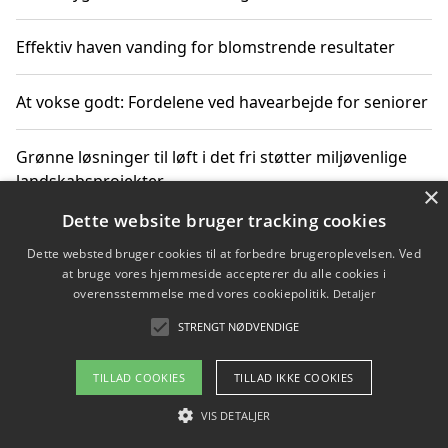
Effektiv haven vanding for blomstrende resultater
At vokse godt: Fordelene ved havearbejde for seniorer
Grønne løsninger til løft i det fri støtter miljøvenlige
landskabsprojekter
×
Dette website bruger tracking cookies
Gør haven til et frirum for familien og naturen
Dette websted bruger cookies til at forbedre brugeroplevelsen. Ved
at bruge vores hjemmeside accepterer du alle cookies i
overensstemmelse med vores cookiepolitik.
Detaljer
STRENGT NØDVENDIGE
Copyright 2026 - Pilanto Aps
Om / kontakt
Blog
Betingelser
TILLAD COOKIES
TILLAD IKKE COOKIES
VIS DETALJER