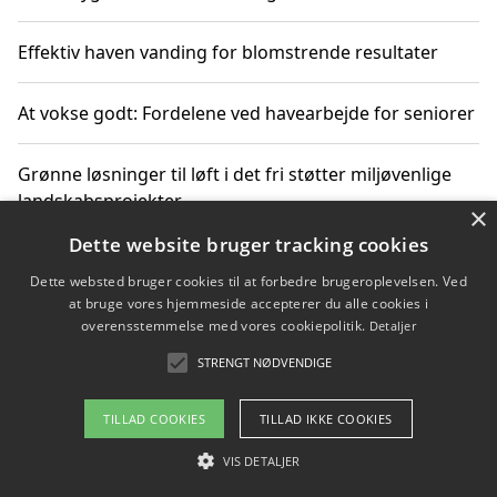
Effektiv haven vanding for blomstrende resultater
At vokse godt: Fordelene ved havearbejde for seniorer
Grønne løsninger til løft i det fri støtter miljøvenlige
landskabsprojekter
×
Dette website bruger tracking cookies
Gør haven til et frirum for familien og naturen
Dette websted bruger cookies til at forbedre brugeroplevelsen. Ved
at bruge vores hjemmeside accepterer du alle cookies i
overensstemmelse med vores cookiepolitik.
Detaljer
STRENGT NØDVENDIGE
Copyright 2026 - Pilanto Aps
Om / kontakt
Blog
Betingelser
TILLAD COOKIES
TILLAD IKKE COOKIES
VIS DETALJER