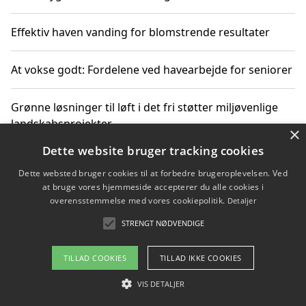
Effektiv haven vanding for blomstrende resultater
At vokse godt: Fordelene ved havearbejde for seniorer
Grønne løsninger til løft i det fri støtter miljøvenlige
landskabsprojekter
×
Dette website bruger tracking cookies
Gør haven til et frirum for familien og naturen
Dette websted bruger cookies til at forbedre brugeroplevelsen. Ved
at bruge vores hjemmeside accepterer du alle cookies i
overensstemmelse med vores cookiepolitik.
Detaljer
STRENGT NØDVENDIGE
Copyright 2026 - Pilanto Aps
Om / kontakt
Blog
Betingelser
TILLAD COOKIES
TILLAD IKKE COOKIES
VIS DETALJER