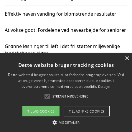
Effektiv haven vanding for blomstrende resultater
At vokse godt: Fordelene ved havearbejde for seniorer
Grønne løsninger til løft i det fri støtter miljøvenlige
landskabsprojekter
×
Dette website bruger tracking cookies
Gør haven til et frirum for familien og naturen
Dette websted bruger cookies til at forbedre brugeroplevelsen. Ved
at bruge vores hjemmeside accepterer du alle cookies i
overensstemmelse med vores cookiepolitik.
Detaljer
STRENGT NØDVENDIGE
Copyright 2026 - Pilanto Aps
Om / kontakt
Blog
Betingelser
TILLAD COOKIES
TILLAD IKKE COOKIES
VIS DETALJER