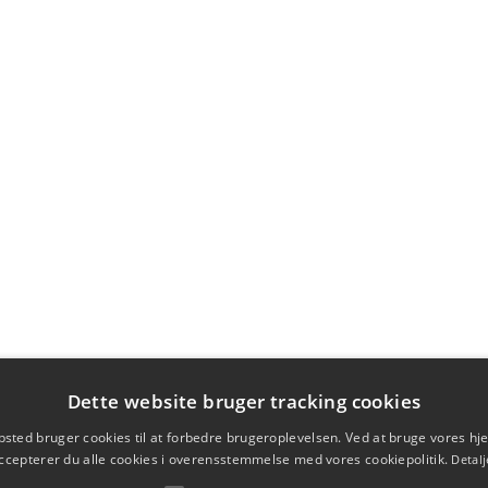
Dette website bruger tracking cookies
sted bruger cookies til at forbedre brugeroplevelsen. Ved at bruge vores 
ccepterer du alle cookies i overensstemmelse med vores cookiepolitik.
Detalj