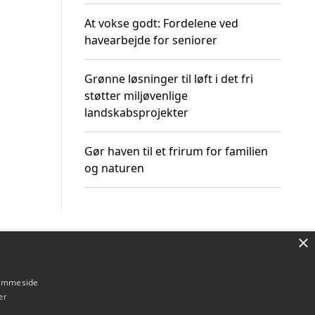
At vokse godt: Fordelene ved
havearbejde for seniorer
Grønne løsninger til løft i det fri
støtter miljøvenlige
landskabsprojekter
Gør haven til et frirum for familien
og naturen
×
Om / kontakt
Blog
Betingelser
hjemmeside
er