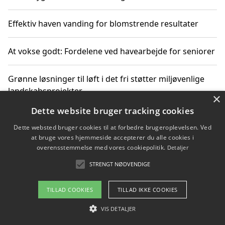
Effektiv haven vanding for blomstrende resultater
At vokse godt: Fordelene ved havearbejde for seniorer
Grønne løsninger til løft i det fri støtter miljøvenlige
landskabsprojekter
×
Dette website bruger tracking cookies
Gør haven til et frirum for familien og naturen
Dette websted bruger cookies til at forbedre brugeroplevelsen. Ved
at bruge vores hjemmeside accepterer du alle cookies i
overensstemmelse med vores cookiepolitik.
Detaljer
STRENGT NØDVENDIGE
Copyright 2026 - Pilanto Aps
Om / kontakt
Blog
Betingelser
TILLAD COOKIES
TILLAD IKKE COOKIES
VIS DETALJER