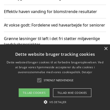
Effektiv haven vanding for blomstrende resultater
At vokse godt: Fordelene ved havearbejde for seniorer
Grønne løsninger til løft i det fri støtter miljøvenlige
landskabsprojekter
×
Dette website bruger tracking cookies
Gør haven til et frirum for familien og naturen
Dette websted bruger cookies til at forbedre brugeroplevelsen. Ved
at bruge vores hjemmeside accepterer du alle cookies i
overensstemmelse med vores cookiepolitik.
Detaljer
STRENGT NØDVENDIGE
Copyright 2026 - Pilanto Aps
Om / kontakt
Blog
Betingelser
TILLAD COOKIES
TILLAD IKKE COOKIES
VIS DETALJER