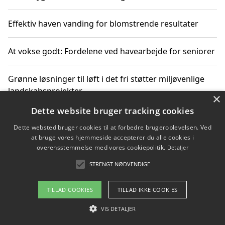
Effektiv haven vanding for blomstrende resultater
At vokse godt: Fordelene ved havearbejde for seniorer
Grønne løsninger til løft i det fri støtter miljøvenlige
landskabsprojekter
×
Dette website bruger tracking cookies
Gør haven til et frirum for familien og naturen
Dette websted bruger cookies til at forbedre brugeroplevelsen. Ved
at bruge vores hjemmeside accepterer du alle cookies i
overensstemmelse med vores cookiepolitik.
Detaljer
STRENGT NØDVENDIGE
Copyright 2026 - Pilanto Aps
Om / kontakt
Blog
Betingelser
TILLAD COOKIES
TILLAD IKKE COOKIES
VIS DETALJER