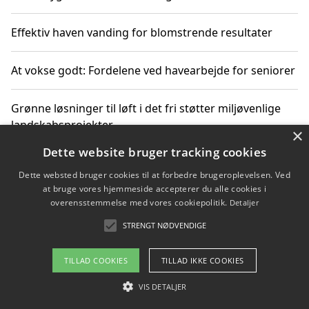
Effektiv haven vanding for blomstrende resultater
At vokse godt: Fordelene ved havearbejde for seniorer
Grønne løsninger til løft i det fri støtter miljøvenlige
landskabsprojekter
×
Dette website bruger tracking cookies
Gør haven til et frirum for familien og naturen
Dette websted bruger cookies til at forbedre brugeroplevelsen. Ved
at bruge vores hjemmeside accepterer du alle cookies i
overensstemmelse med vores cookiepolitik.
Detaljer
STRENGT NØDVENDIGE
Copyright 2026 - Pilanto Aps
Om / kontakt
Blog
Betingelser
TILLAD COOKIES
TILLAD IKKE COOKIES
VIS DETALJER