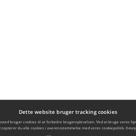
Dette website bruger tracking cookies
sted bruger cookies til at forbedre brugeroplevelsen. Ved at bruge vores 
ccepterer du alle cookies i overensstemmelse med vores cookiepolitik.
Detalj