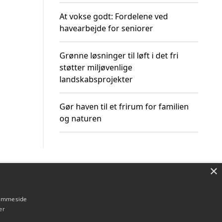
At vokse godt: Fordelene ved
havearbejde for seniorer
Grønne løsninger til løft i det fri
støtter miljøvenlige
landskabsprojekter
Gør haven til et frirum for familien
og naturen
×
Om / kontakt
Blog
Betingelser
hjemmeside
er